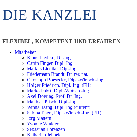
DIE KANZLEI
FLEXIBEL, KOMPETENT UND ERFAHREN
Mitarbeiter
Klaus Liedtke, Dr.-Ing
Catrin Finger, Dipl.-Ing.
Markus Liedtke, Dipl-Ing.
Friedemann Brandt, Dr. rer. nat.
Christoph Boesecke, Dipl.-Wirtsch.-Ing.
Holger Friedrich, Dipl.-Ing. (FH)
Marko Pabst, Dipl.-Wirtsch.-Ing.
Axel Doering, Prof. Dr.-Ing.
Matthias Pitsch, Dipl.-Ing.
Winna Tsang, Dipl.-Ing
(current)
Sabina Ebert, Dipl.-Wirtsch.-Ing. (FH)
Jörg Mattern
Yvonne Winkler
Sebastian Lorenzen
Katharina Jelinek