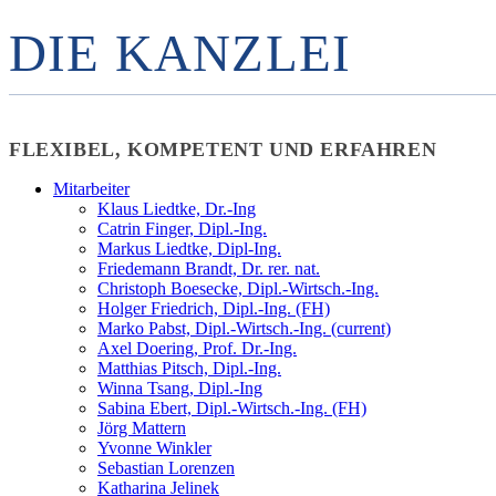
DIE KANZLEI
FLEXIBEL, KOMPETENT UND ERFAHREN
Mitarbeiter
Klaus Liedtke, Dr.-Ing
Catrin Finger, Dipl.-Ing.
Markus Liedtke, Dipl-Ing.
Friedemann Brandt, Dr. rer. nat.
Christoph Boesecke, Dipl.-Wirtsch.-Ing.
Holger Friedrich, Dipl.-Ing. (FH)
Marko Pabst, Dipl.-Wirtsch.-Ing.
(current)
Axel Doering, Prof. Dr.-Ing.
Matthias Pitsch, Dipl.-Ing.
Winna Tsang, Dipl.-Ing
Sabina Ebert, Dipl.-Wirtsch.-Ing. (FH)
Jörg Mattern
Yvonne Winkler
Sebastian Lorenzen
Katharina Jelinek