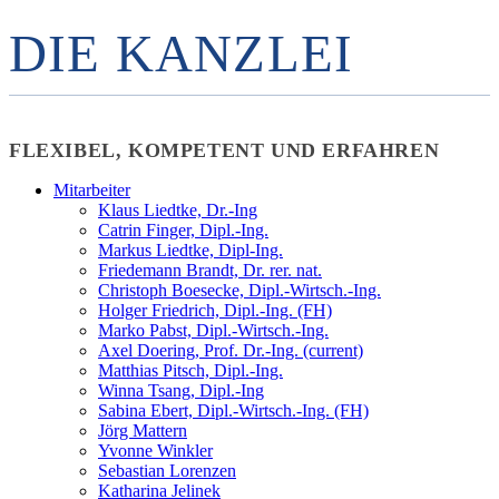
DIE KANZLEI
FLEXIBEL, KOMPETENT UND ERFAHREN
Mitarbeiter
Klaus Liedtke, Dr.-Ing
Catrin Finger, Dipl.-Ing.
Markus Liedtke, Dipl-Ing.
Friedemann Brandt, Dr. rer. nat.
Christoph Boesecke, Dipl.-Wirtsch.-Ing.
Holger Friedrich, Dipl.-Ing. (FH)
Marko Pabst, Dipl.-Wirtsch.-Ing.
Axel Doering, Prof. Dr.-Ing.
(current)
Matthias Pitsch, Dipl.-Ing.
Winna Tsang, Dipl.-Ing
Sabina Ebert, Dipl.-Wirtsch.-Ing. (FH)
Jörg Mattern
Yvonne Winkler
Sebastian Lorenzen
Katharina Jelinek