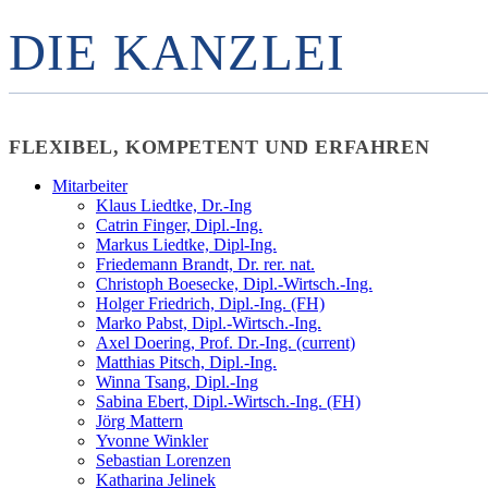
DIE KANZLEI
FLEXIBEL, KOMPETENT UND ERFAHREN
Mitarbeiter
Klaus Liedtke, Dr.-Ing
Catrin Finger, Dipl.-Ing.
Markus Liedtke, Dipl-Ing.
Friedemann Brandt, Dr. rer. nat.
Christoph Boesecke, Dipl.-Wirtsch.-Ing.
Holger Friedrich, Dipl.-Ing. (FH)
Marko Pabst, Dipl.-Wirtsch.-Ing.
Axel Doering, Prof. Dr.-Ing.
(current)
Matthias Pitsch, Dipl.-Ing.
Winna Tsang, Dipl.-Ing
Sabina Ebert, Dipl.-Wirtsch.-Ing. (FH)
Jörg Mattern
Yvonne Winkler
Sebastian Lorenzen
Katharina Jelinek