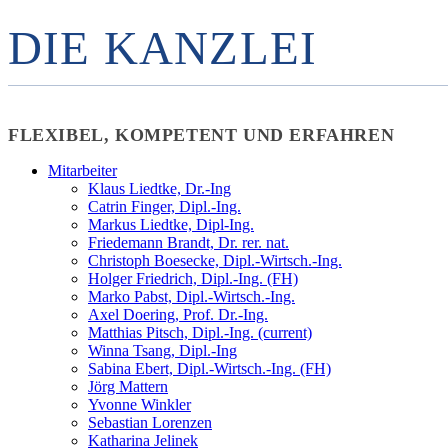
DIE KANZLEI
FLEXIBEL, KOMPETENT UND ERFAHREN
Mitarbeiter
Klaus Liedtke, Dr.-Ing
Catrin Finger, Dipl.-Ing.
Markus Liedtke, Dipl-Ing.
Friedemann Brandt, Dr. rer. nat.
Christoph Boesecke, Dipl.-Wirtsch.-Ing.
Holger Friedrich, Dipl.-Ing. (FH)
Marko Pabst, Dipl.-Wirtsch.-Ing.
Axel Doering, Prof. Dr.-Ing.
Matthias Pitsch, Dipl.-Ing.
(current)
Winna Tsang, Dipl.-Ing
Sabina Ebert, Dipl.-Wirtsch.-Ing. (FH)
Jörg Mattern
Yvonne Winkler
Sebastian Lorenzen
Katharina Jelinek